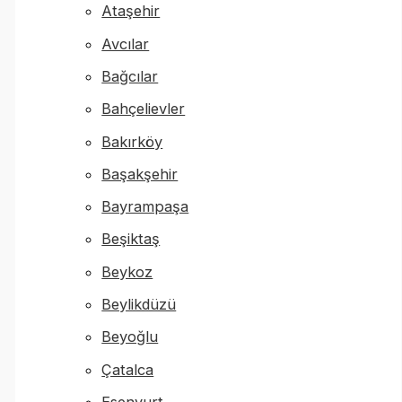
Ataşehir
Avcılar
Bağcılar
Bahçelievler
Bakırköy
Başakşehir
Bayrampaşa
Beşiktaş
Beykoz
Beylikdüzü
Beyoğlu
Çatalca
Esenyurt