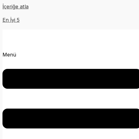
İçeriğe atla
En İyi 5
Menü