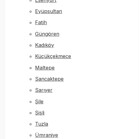
Eyüpsultan
Fatih
Güngören
Kadıköy
Küçükçekmece
Maltepe
Sancaktepe
Sarıyer
Şile
Şişli
Tuzla
Ümraniye