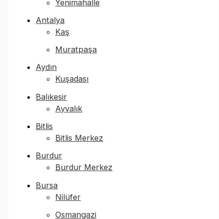
Yenimahalle
Antalya
Kaş
Muratpaşa
Aydın
Kuşadası
Balıkesir
Ayvalık
Bitlis
Bitlis Merkez
Burdur
Burdur Merkez
Bursa
Nilüfer
Osmangazi