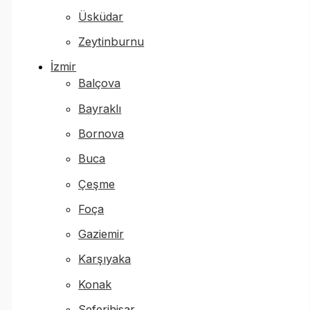
Üsküdar
Zeytinburnu
İzmir
Balçova
Bayraklı
Bornova
Buca
Çeşme
Foça
Gaziemir
Karşıyaka
Konak
Seferihisar