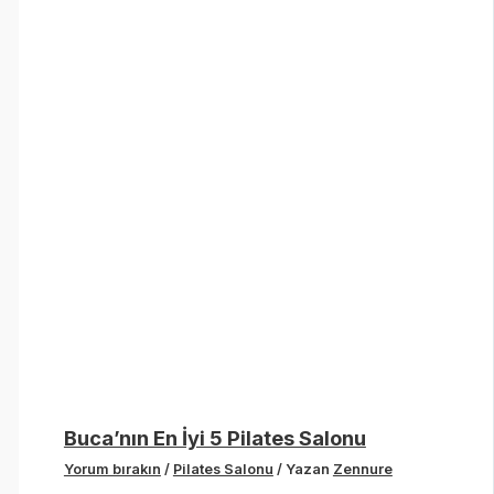
Buca’nın En İyi 5 Pilates Salonu
Yorum bırakın
/
Pilates Salonu
/ Yazan
Zennure