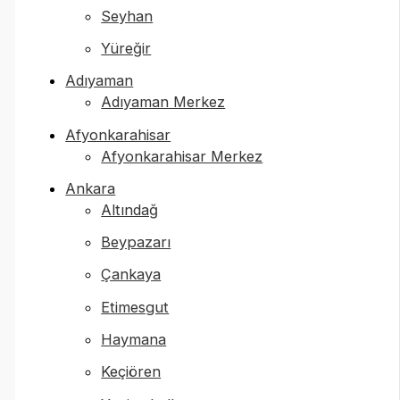
Seyhan
Yüreğir
Adıyaman
Adıyaman Merkez
Afyonkarahisar
Afyonkarahisar Merkez
Ankara
Altındağ
Beypazarı
Çankaya
Etimesgut
Haymana
Keçiören