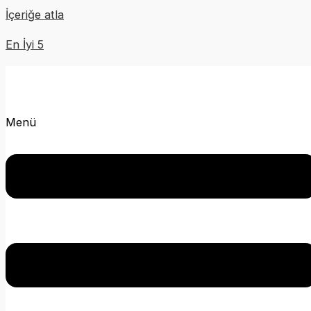
İçeriğe atla
En İyi 5
Menü