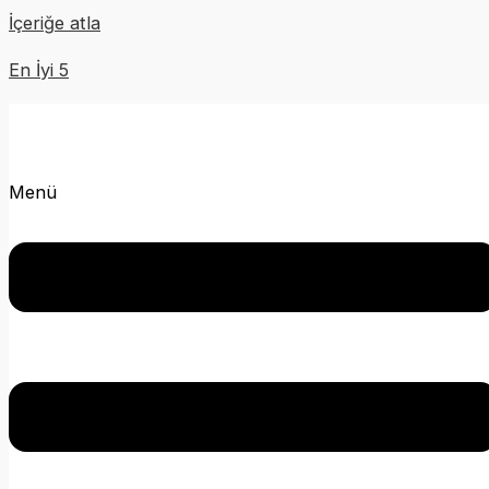
İçeriğe atla
En İyi 5
Menü