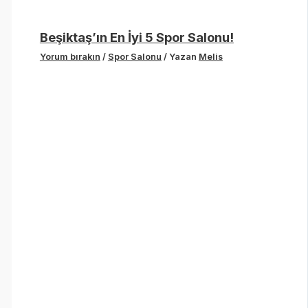
Beşiktaş’ın En İyi 5 Spor Salonu!
Yorum bırakın
/
Spor Salonu
/ Yazan
Melis