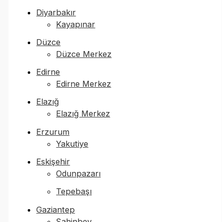
Diyarbakır
Kayapınar
Düzce
Düzce Merkez
Edirne
Edirne Merkez
Elazığ
Elazığ Merkez
Erzurum
Yakutiye
Eskişehir
Odunpazarı
Tepebaşı
Gaziantep
Şahinbey