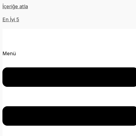
İçeriğe atla
En İyi 5
Menü