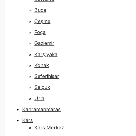
Buca
Çeşme
Foça
Gaziemir
Karşıyaka
Konak
Seferihisar
Selçuk
Urla
Kahramanmaraş
Kars
Kars Merkez