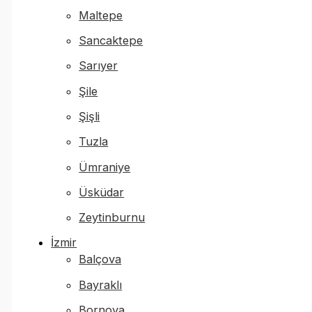
Maltepe
Sancaktepe
Sarıyer
Şile
Şişli
Tuzla
Ümraniye
Üsküdar
Zeytinburnu
İzmir
Balçova
Bayraklı
Bornova