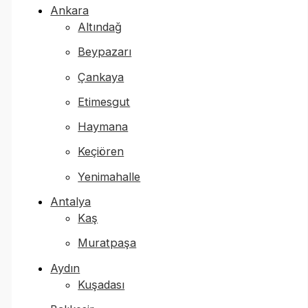
Ankara
Altındağ
Beypazarı
Çankaya
Etimesgut
Haymana
Keçiören
Yenimahalle
Antalya
Kaş
Muratpaşa
Aydın
Kuşadası