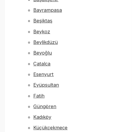
Bayrampaşa
Beşiktaş
Beykoz
Beylikdüzü
Beyoğlu
Çatalca
Esenyurt
Eyüpsultan
Fatih
Güngören
Kadıköy
Küçükçekmece