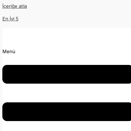
İçeriğe atla
En İyi 5
Menü