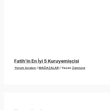
Fatih’in En İyi 5 Kuruyemişçisi
Yorum bırakın
/
MAĞAZALAR
/ Yazan
Zennure