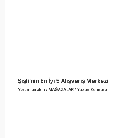
Şişli’nin En İyi 5 Alışveriş Merkezi
Yorum bırakın
/
MAĞAZALAR
/ Yazan
Zennure