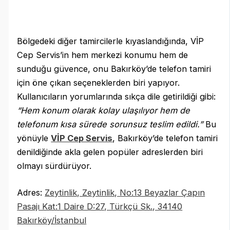
Bölgedeki diğer tamircilerle kıyaslandığında, VİP
Cep Servis’in hem merkezi konumu hem de
sunduğu güvence, onu Bakırköy’de telefon tamiri
için öne çıkan seçeneklerden biri yapıyor.
Kullanıcıların yorumlarında sıkça dile getirildiği gibi:
“Hem konum olarak kolay ulaşılıyor hem de
telefonum kısa sürede sorunsuz teslim edildi.”
Bu
yönüyle
VİP Cep Servis
, Bakırköy’de telefon tamiri
denildiğinde akla gelen popüler adreslerden biri
olmayı sürdürüyor.
Adres:
Zeytinlik, Zeytinlik, No:13 Beyazlar Çapın
Pasajı Kat:1 Daire D:27, Türkçü Sk., 34140
Bakırköy/İstanbul