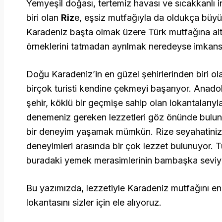
Yemyeşil doğası, tertemiz havası ve sıcakkanlı i
biri olan
Riz
e, eşsiz mutfağıyla da oldukça büyü
Karadeniz başta olmak üzere Türk mutfağına ait e
örneklerini tatmadan ayrılmak neredeyse imkans
Doğu Karadeniz’in en güzel şehirlerinden biri o
birçok turisti kendine çekmeyi başarıyor. Anado
şehir, köklü bir geçmişe sahip olan lokantalarıy
denemeniz gereken lezzetleri göz önünde bulu
bir deneyim yaşamak mümkün. Rize seyahatinizi
deneyimleri arasında bir çok lezzet bulunuyor. T
buradaki yemek merasimlerinin bambaşka seviye
Bu yazımızda, lezzetiyle Karadeniz mutfağını en
lokantasını sizler için ele alıyoruz.