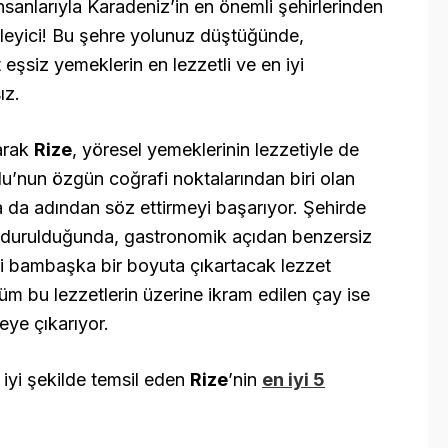
nsanlarıyla Karadeniz’in en önemli şehirlerinden
leyici! Bu şehre yolunuz düştüğünde,
şsiz yemeklerin en lezzetli ve en iyi
ız.
larak
Rize
, yöresel yemeklerinin lezzetiyle de
lu’nun özgün coğrafi noktalarından biri olan
la da adından söz ettirmeyi başarıyor. Şehirde
ndurulduğunda, gastronomik açıdan benzersiz
 bambaşka bir boyuta çıkartacak lezzet
üm bu lezzetlerin üzerine ikram edilen çay ise
ye çıkarıyor.
 iyi şekilde temsil eden
Rize
’nin
en iyi 5