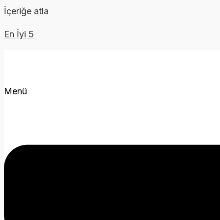
İçeriğe atla
En İyi 5
Menü