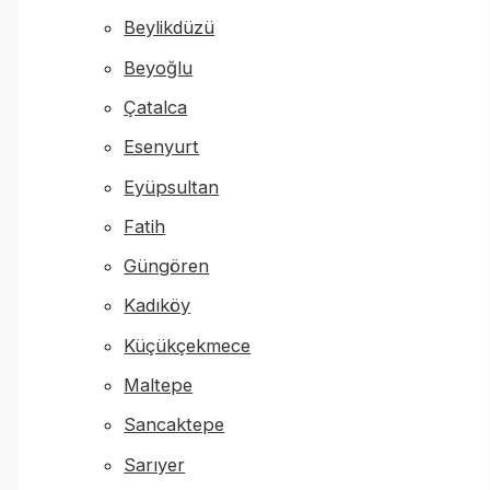
Beylikdüzü
Beyoğlu
Çatalca
Esenyurt
Eyüpsultan
Fatih
Güngören
Kadıköy
Küçükçekmece
Maltepe
Sancaktepe
Sarıyer