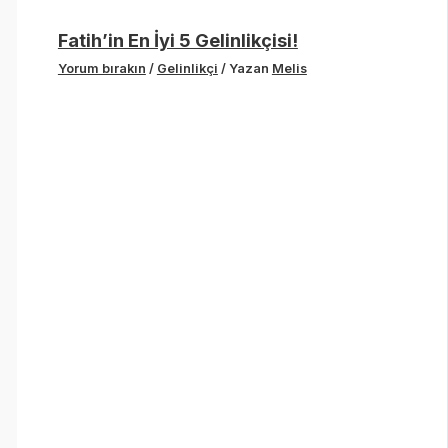
Fatih’in En İyi 5 Gelinlikçisi!
Yorum bırakın
/
Gelinlikçi
/ Yazan
Melis