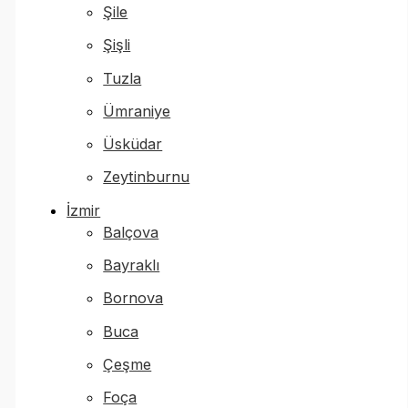
Şile
Şişli
Tuzla
Ümraniye
Üsküdar
Zeytinburnu
İzmir
Balçova
Bayraklı
Bornova
Buca
Çeşme
Foça