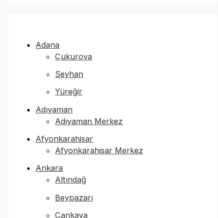
Adana
Çukurova
Seyhan
Yüreğir
Adıyaman
Adıyaman Merkez
Afyonkarahisar
Afyonkarahisar Merkez
Ankara
Altındağ
Beypazarı
Çankaya