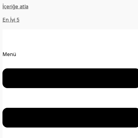
İçeriğe atla
En İyi 5
Menü