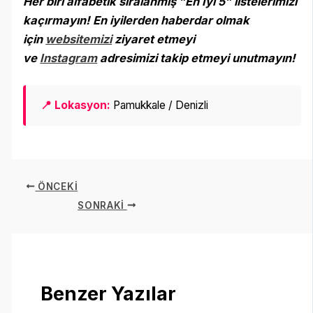
Her biri alfabetik sıralanmış ”En İyi 5” listelerimizi
kaçırmayın! En iyilerden haberdar olmak
için
websitemizi
ziyaret etmeyi
ve
Instagram
adresimizi takip etmeyi unutmayın
!
📍 Lokasyon:
Pamukkale / Denizli
ÖNCEKI
SONRAKI
Benzer Yazılar