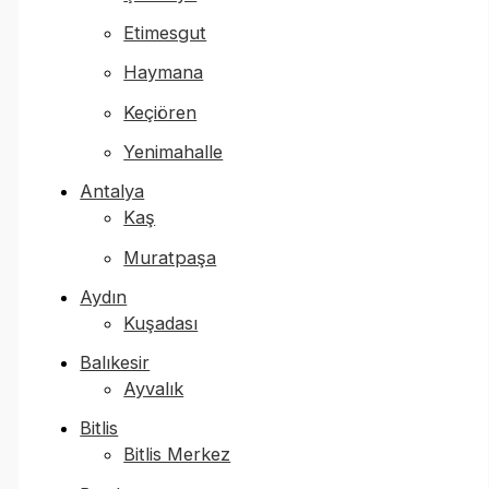
Etimesgut
Haymana
Keçiören
Yenimahalle
Antalya
Kaş
Muratpaşa
Aydın
Kuşadası
Balıkesir
Ayvalık
Bitlis
Bitlis Merkez