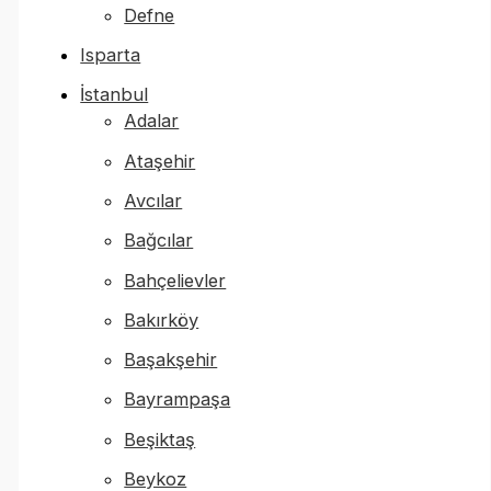
Defne
Isparta
İstanbul
Adalar
Ataşehir
Avcılar
Bağcılar
Bahçelievler
Bakırköy
Başakşehir
Bayrampaşa
Beşiktaş
Beykoz