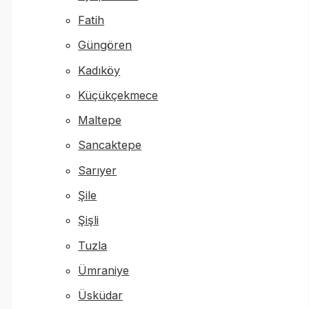
Fatih
Güngören
Kadıköy
Küçükçekmece
Maltepe
Sancaktepe
Sarıyer
Şile
Şişli
Tuzla
Ümraniye
Üsküdar