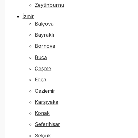
Zeytinburnu
İzmir
Balçova
Bayraklı
Bornova
Buca
Çeşme
Foça
Gaziemir
Karşıyaka
Konak
Seferihisar
Selçuk