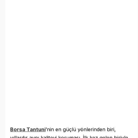
Borsa Tantuni
’nin en güçlü yönlerinden biri,
yıllardır aynı kaliteyi koruması. İlk kez gelen biriyle