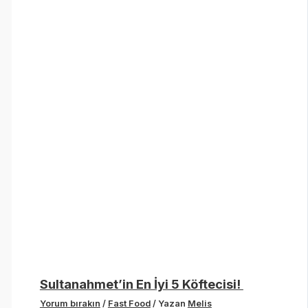
Sultanahmet’in En İyi 5 Köftecisi!
Yorum bırakın
/
Fast Food
/ Yazan
Melis