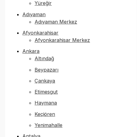
Yüreğir
Adıyaman
Adıyaman Merkez
Afyonkarahisar
Afyonkarahisar Merkez
Ankara
Altındağ
Beypazarı
Çankaya
Etimesgut
Haymana
Keçiören
Yenimahalle
Antalya