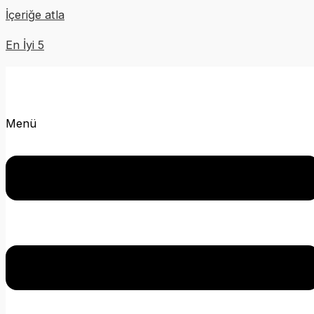
İçeriğe atla
En İyi 5
Menü