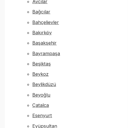
Avcılar
Bağcılar
Bahçelievler
Bakırköy
Başakşehir
Bayrampaşa
Beşiktaş
Beykoz
Beylikdüzü
Beyoğlu
Çatalca
Esenyurt
Eyüpsultan