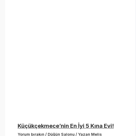
Küçükçekmece’nin En İyi 5 Kına Evi!
Yorum bırakın
/
Düğün Salonu
/ Yazan
Melis