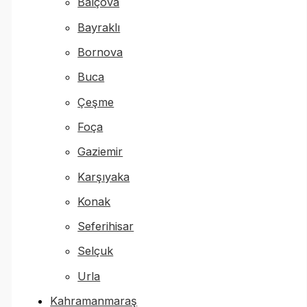
Balçova
Bayraklı
Bornova
Buca
Çeşme
Foça
Gaziemir
Karşıyaka
Konak
Seferihisar
Selçuk
Urla
Kahramanmaraş