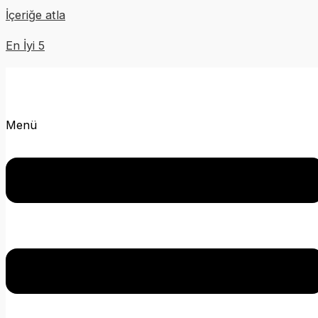
İçeriğe atla
En İyi 5
Menü