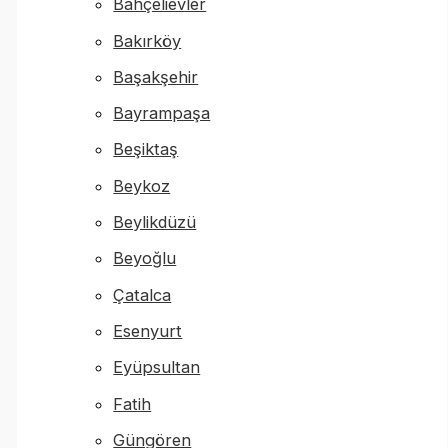
Bahçelievler
Bakırköy
Başakşehir
Bayrampaşa
Beşiktaş
Beykoz
Beylikdüzü
Beyoğlu
Çatalca
Esenyurt
Eyüpsultan
Fatih
Güngören