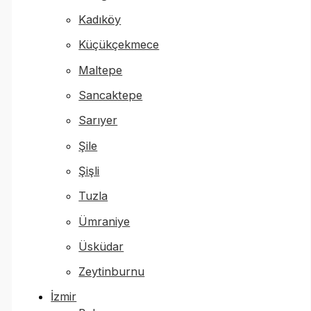
Kadıköy
Küçükçekmece
Maltepe
Sancaktepe
Sarıyer
Şile
Şişli
Tuzla
Ümraniye
Üsküdar
Zeytinburnu
İzmir