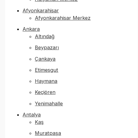
Afyonkarahisar
Afyonkarahisar Merkez
Ankara
Altındağ
Beypazarı
Çankaya
Etimesgut
Haymana
Keçiören
Yenimahalle
Antalya
Kaş
Muratpaşa