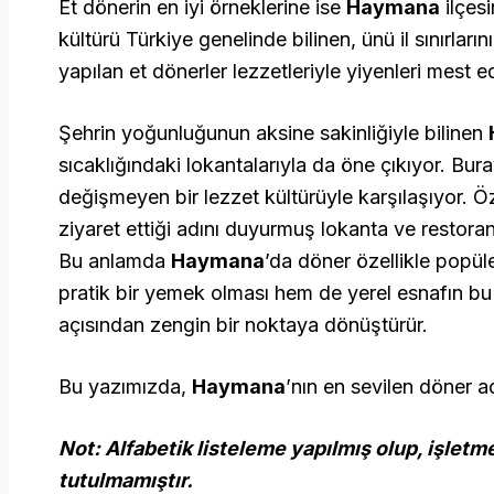
Et dönerin en iyi örneklerine ise
Haymana
ilçes
kültürü Türkiye genelinde bilinen, ünü il sınırları
yapılan et dönerler lezzetleriyle yiyenleri mest e
Şehrin yoğunluğunun aksine sakinliğiyle bilinen
sıcaklığındaki lokantalarıyla da öne çıkıyor. Bur
değişmeyen bir lezzet kültürüyle karşılaşıyor. Ö
ziyaret ettiği adını duyurmuş lokanta ve restor
Bu anlamda
Haymana
’da döner özellikle popül
pratik bir yemek olması hem de yerel esnafın bu
açısından zengin bir noktaya dönüştürür.
Bu yazımızda,
Haymana
’nın en sevilen döner 
Not: Alfabetik listeleme yapılmış olup, işletm
tutulmamıştır.