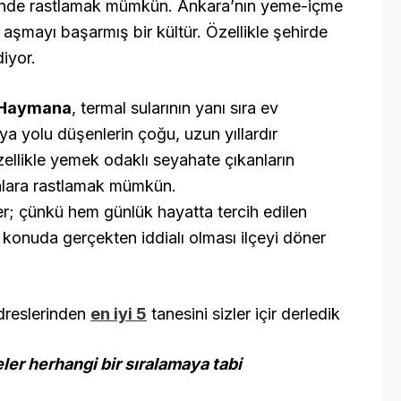
inde rastlamak mümkün. Ankara’nın yeme-içme
nı aşmayı başarmış bir kültür. Özellikle şehirde
diyor.
Haymana
, termal sularının yanı sıra ev
aya yolu düşenlerin çoğu, uzun yıllardır
zellikle yemek odaklı seyahate çıkanların
anlara rastlamak mümkün.
er; çünkü hem günlük hayatta tercih edilen
 konuda gerçekten iddialı olması ilçeyi döner
adreslerinden
en iyi 5
tanesini sizler içir derledik
eler herhangi bir sıralamaya tabi