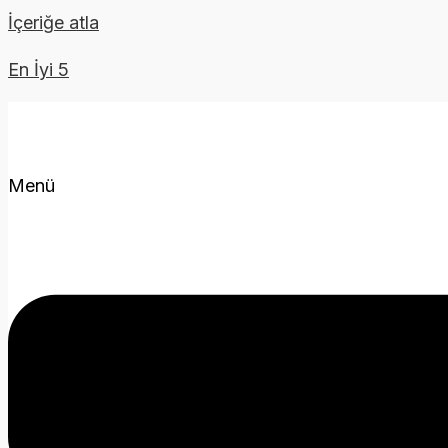
İçeriğe atla
En İyi 5
Menü