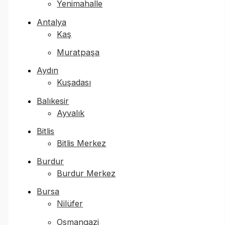
Yenimahalle
Antalya
Kaş
Muratpaşa
Aydın
Kuşadası
Balıkesir
Ayvalık
Bitlis
Bitlis Merkez
Burdur
Burdur Merkez
Bursa
Nilüfer
Osmangazi