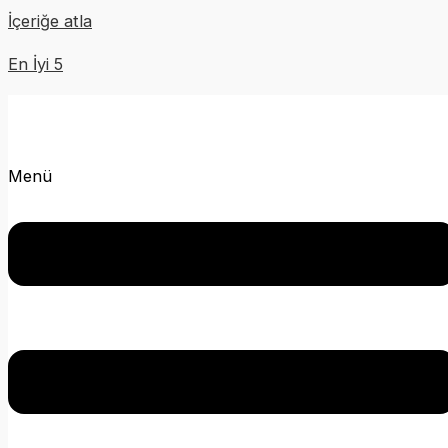
İçeriğe atla
En İyi 5
Menü