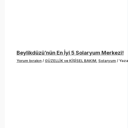
Beylikdüzü’nün En İyi 5 Solaryum Merkezi!
Yorum bırakın
/
GÜZELLİK ve KİŞİSEL BAKIM
,
Solaryum
/ Yaz