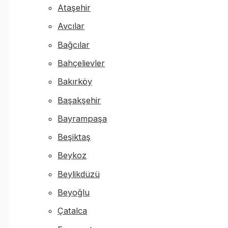
Ataşehir
Avcılar
Bağcılar
Bahçelievler
Bakırköy
Başakşehir
Bayrampaşa
Beşiktaş
Beykoz
Beylikdüzü
Beyoğlu
Çatalca