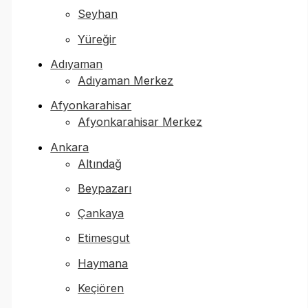
Seyhan
Yüreğir
Adıyaman
Adıyaman Merkez
Afyonkarahisar
Afyonkarahisar Merkez
Ankara
Altındağ
Beypazarı
Çankaya
Etimesgut
Haymana
Keçiören