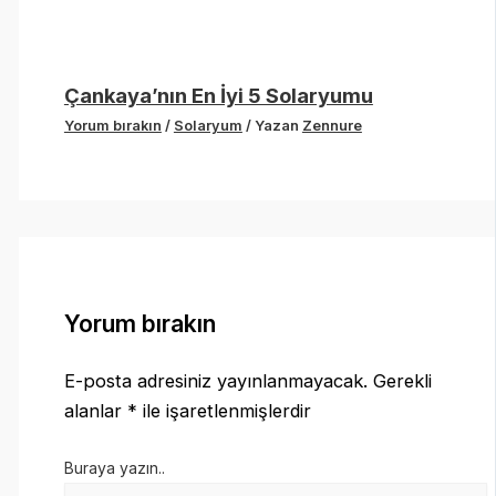
Çankaya’nın En İyi 5 Solaryumu
Yorum bırakın
/
Solaryum
/ Yazan
Zennure
Yorum bırakın
E-posta adresiniz yayınlanmayacak.
Gerekli
alanlar
*
ile işaretlenmişlerdir
Buraya yazın..