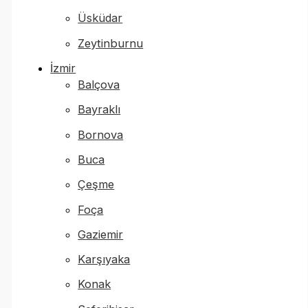
Üsküdar
Zeytinburnu
İzmir
Balçova
Bayraklı
Bornova
Buca
Çeşme
Foça
Gaziemir
Karşıyaka
Konak