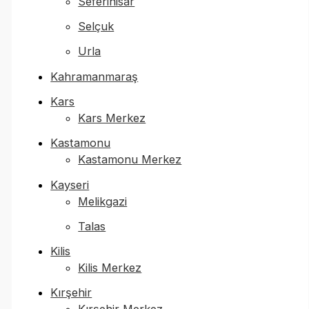
Seferihisar
Selçuk
Urla
Kahramanmaraş
Kars
Kars Merkez
Kastamonu
Kastamonu Merkez
Kayseri
Melikgazi
Talas
Kilis
Kilis Merkez
Kırşehir