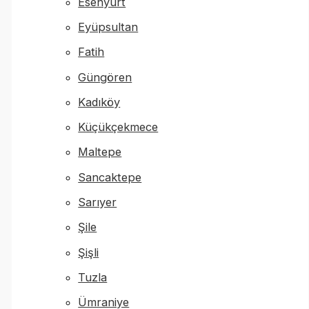
Esenyurt
Eyüpsultan
Fatih
Güngören
Kadıköy
Küçükçekmece
Maltepe
Sancaktepe
Sarıyer
Şile
Şişli
Tuzla
Ümraniye