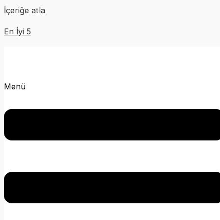
İçeriğe atla
En İyi 5
Menü