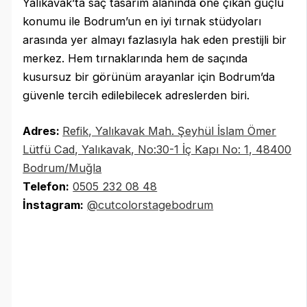
Yalıkavak’ta saç tasarım alanında öne çıkan güçlü
konumu ile Bodrum’un en iyi tırnak stüdyoları
arasında yer almayı fazlasıyla hak eden prestijli bir
merkez. Hem tırnaklarında hem de saçında
kusursuz bir görünüm arayanlar için Bodrum’da
güvenle tercih edilebilecek adreslerden biri.
Adres:
Refik, Yalıkavak Mah. Şeyhül İslam Ömer
Lütfü Cad, Yalıkavak, No:30-1 İç Kapı No: 1, 48400
Bodrum/Muğla
Telefon:
0505 232 08 48
İnstagram:
@cutcolorstagebodrum