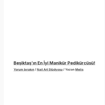
Beşiktaş’ın En İyi Manikür Pedikürcüsü!
Yorum bırakın
/
Nail Art Stüdyosu
/ Yazan
Melis