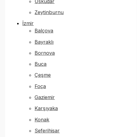
Üsküdar
Zeytinburnu
İzmir
Balçova
Bayraklı
Bornova
Buca
Çeşme
Foça
Gaziemir
Karşıyaka
Konak
Seferihisar