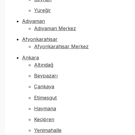
Yüreğir
Adıyaman
Adıyaman Merkez
Afyonkarahisar
Afyonkarahisar Merkez
Ankara
Altındağ
Beypazarı
Çankaya
Etimesgut
Haymana
Keçiören
Yenimahalle