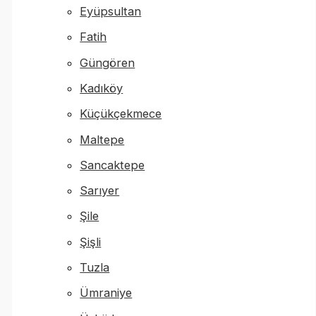
Eyüpsultan
Fatih
Güngören
Kadıköy
Küçükçekmece
Maltepe
Sancaktepe
Sarıyer
Şile
Şişli
Tuzla
Ümraniye