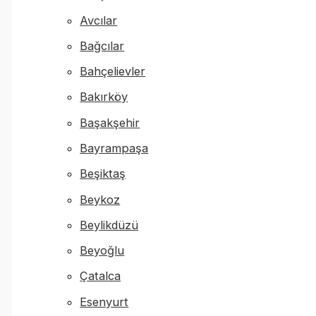
Avcılar
Bağcılar
Bahçelievler
Bakırköy
Başakşehir
Bayrampaşa
Beşiktaş
Beykoz
Beylikdüzü
Beyoğlu
Çatalca
Esenyurt