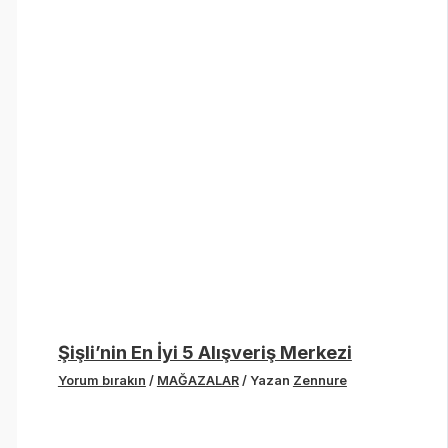
Şişli’nin En İyi 5 Alışveriş Merkezi
Yorum bırakın
/
MAĞAZALAR
/ Yazan
Zennure