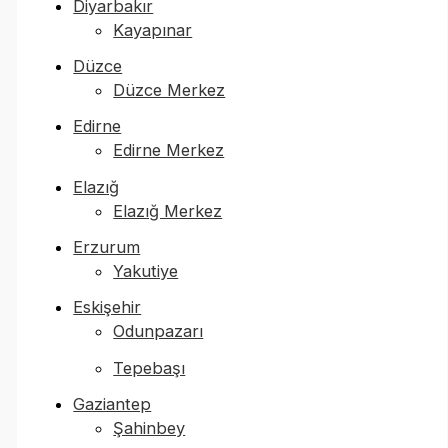
Diyarbakır
Kayapınar
Düzce
Düzce Merkez
Edirne
Edirne Merkez
Elazığ
Elazığ Merkez
Erzurum
Yakutiye
Eskişehir
Odunpazarı
Tepebaşı
Gaziantep
Şahinbey