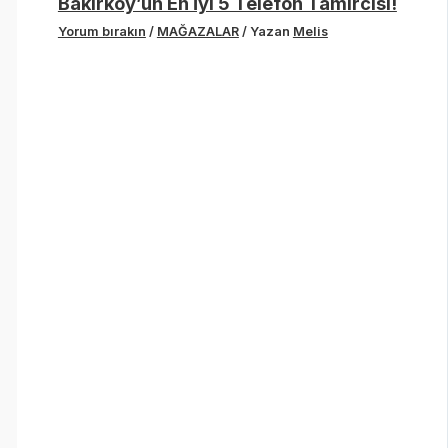
Bakırköy’ün En İyi 5 Telefon Tamircisi!
Yorum bırakın
/
MAĞAZALAR
/ Yazan
Melis