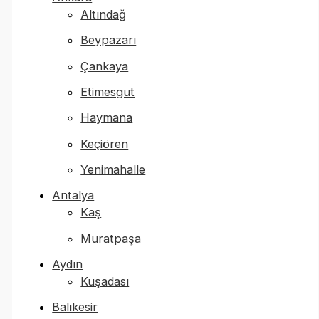
Altındağ
Beypazarı
Çankaya
Etimesgut
Haymana
Keçiören
Yenimahalle
Antalya
Kaş
Muratpaşa
Aydın
Kuşadası
Balıkesir