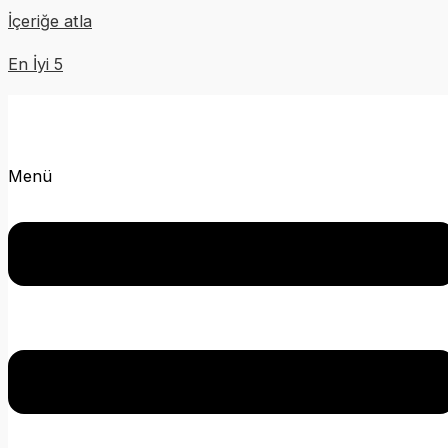
İçeriğe atla
En İyi 5
Menü