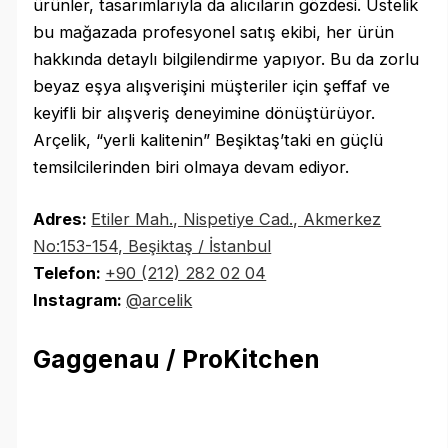
ürünler, tasarımlarıyla da alıcıların gözdesi. Üstelik
bu mağazada profesyonel satış ekibi, her ürün
hakkında detaylı bilgilendirme yapıyor. Bu da zorlu
beyaz eşya alışverişini müşteriler için şeffaf ve
keyifli bir alışveriş deneyimine dönüştürüyor.
Arçelik, “yerli kalitenin” Beşiktaş’taki en güçlü
temsilcilerinden biri olmaya devam ediyor.
Adres:
Etiler Mah., Nispetiye Cad., Akmerkez
No:153-154, Beşiktaş / İstanbul
Telefon:
+90 (212) 282 02 04
Instagram:
@arcelik
Gaggenau / ProKitchen