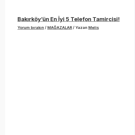
Bakırköy’ün En İyi 5 Telefon Tamircisi!
Yorum bırakın
/
MAĞAZALAR
/ Yazan
Melis