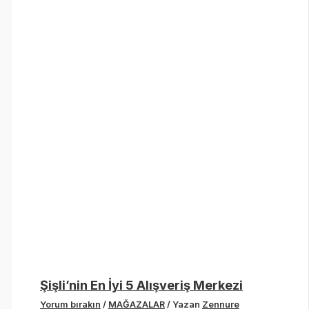
Şişli’nin En İyi 5 Alışveriş Merkezi
Yorum bırakın
/
MAĞAZALAR
/ Yazan
Zennure