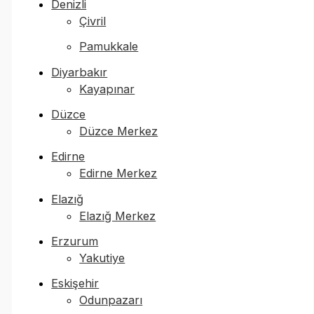
Denizli
Çivril
Pamukkale
Diyarbakır
Kayapınar
Düzce
Düzce Merkez
Edirne
Edirne Merkez
Elazığ
Elazığ Merkez
Erzurum
Yakutiye
Eskişehir
Odunpazarı