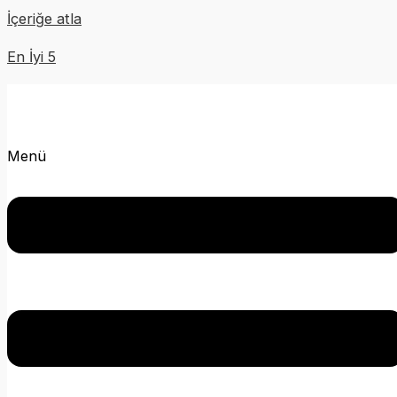
İçeriğe atla
En İyi 5
Menü