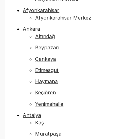
Afyonkarahisar
Afyonkarahisar Merkez
Ankara
Altındağ
Beypazarı
Çankaya
Etimesgut
Haymana
Keçiören
Yenimahalle
Antalya
Kaş
Muratpaşa