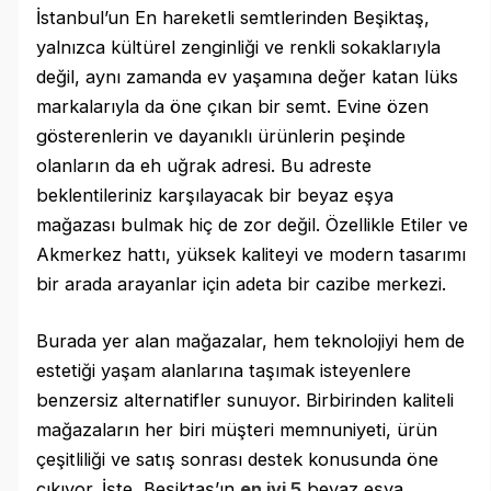
İstanbul’un En hareketli semtlerinden Beşiktaş,
yalnızca kültürel zenginliği ve renkli sokaklarıyla
değil, aynı zamanda ev yaşamına değer katan lüks
markalarıyla da öne çıkan bir semt. Evine özen
gösterenlerin ve dayanıklı ürünlerin peşinde
olanların da eh uğrak adresi. Bu adreste
beklentileriniz karşılayacak bir beyaz eşya
mağazası bulmak hiç de zor değil. Özellikle Etiler ve
Akmerkez hattı, yüksek kaliteyi ve modern tasarımı
bir arada arayanlar için adeta bir cazibe merkezi.
Burada yer alan mağazalar, hem teknolojiyi hem de
estetiği yaşam alanlarına taşımak isteyenlere
benzersiz alternatifler sunuyor. Birbirinden kaliteli
mağazaların her biri müşteri memnuniyeti, ürün
çeşitliliği ve satış sonrası destek konusunda öne
çıkıyor. İşte, Beşiktaş’ın
en iyi 5
beyaz eşya