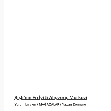
Şişli’nin En İyi 5 Alışveriş Merkezi
Yorum bırakın
/
MAĞAZALAR
/ Yazan
Zennure