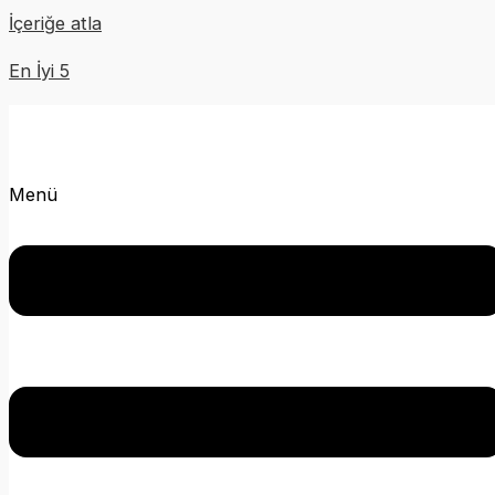
İçeriğe atla
En İyi 5
Menü