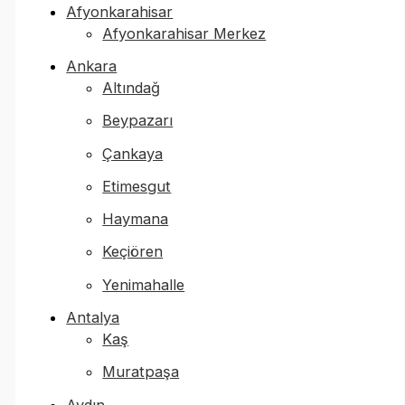
Afyonkarahisar
Afyonkarahisar Merkez
Ankara
Altındağ
Beypazarı
Çankaya
Etimesgut
Haymana
Keçiören
Yenimahalle
Antalya
Kaş
Muratpaşa
Aydın