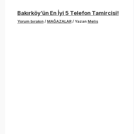
Bakırköy’ün En İyi 5 Telefon Tamircisi!
Yorum bırakın
/
MAĞAZALAR
/ Yazan
Melis