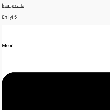
İçeriğe atla
En İyi 5
Menü