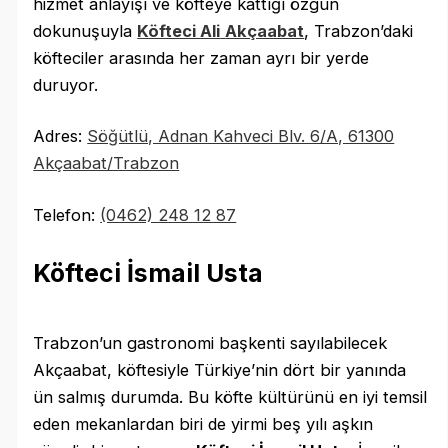
hizmet anlayışı ve köfteye kattığı özgün
dokunuşuyla
Köfteci Ali
Akçaabat
, Trabzon’daki
köfteciler arasında her zaman ayrı bir yerde
duruyor.
Adres:
Söğütlü, Adnan Kahveci Blv. 6/A, 61300
Akçaabat/Trabzon
Telefon:
(0462) 248 12 87
Köfteci İsmail Usta
Trabzon’un gastronomi başkenti sayılabilecek
Akçaabat, köftesiyle Türkiye’nin dört bir yanında
ün salmış durumda. Bu köfte kültürünü en iyi temsil
eden mekanlardan biri de yirmi beş yılı aşkın