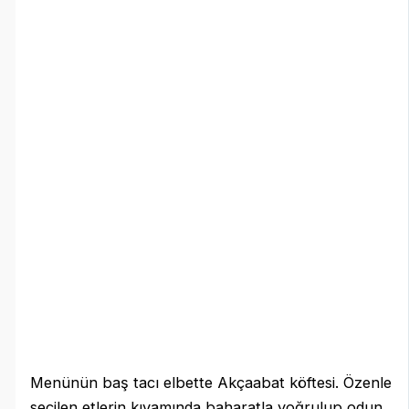
Menünün baş tacı elbette Akçaabat köftesi. Özenle
seçilen etlerin kıvamında baharatla yoğrulup odun