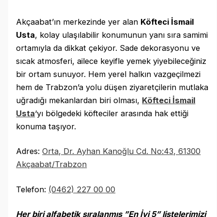
Akçaabat’ın merkezinde yer alan
Köfteci İsmail
Usta
, kolay ulaşılabilir konumunun yanı sıra samimi
ortamıyla da dikkat çekiyor. Sade dekorasyonu ve
sıcak atmosferi, ailece keyifle yemek yiyebileceğiniz
bir ortam sunuyor. Hem yerel halkın vazgeçilmezi
hem de Trabzon’a yolu düşen ziyaretçilerin mutlaka
uğradığı mekanlardan biri olması,
Köfteci İsmail
Usta
‘yı bölgedeki köfteciler arasında hak ettiği
konuma taşıyor.
Adres:
Orta, Dr. Ayhan Kanoğlu Cd. No:43, 61300
Akçaabat/Trabzon
Telefon:
(0462) 227 00 00
Her biri alfabetik sıralanmış ”En İyi 5” listelerimizi