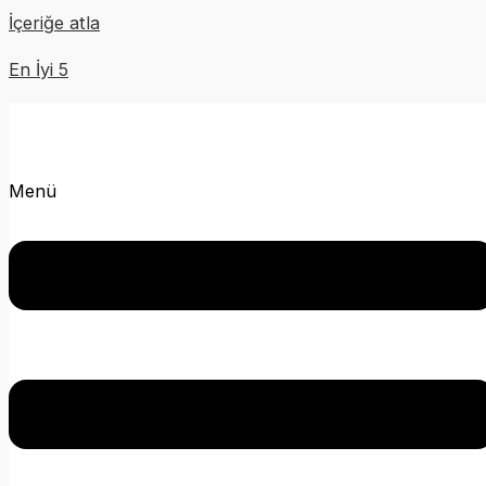
İçeriğe atla
En İyi 5
Menü