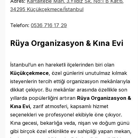
Adres:
Kartaltepe Mah. 3.Yıldız Sk. No:1 B Kat:6,
34295 Küçükçekmece/İstanbul
Telefon:
0536 716 17 29
Rüya Organizasyon & Kına Evi
İstanbul’un en hareketli ilçelerinden biri olan
Küçükçekmece
, özel günlerini unutulmaz kılmak
isteyenlerin tercih ettiği organizasyon mekânlarıyla
dikkat çekiyor. Bu mekânlar arasında özellikle son
yıllarda popülerliğini artıran
Rüya Organizasyon &
Kına Evi
, zarif atmosferi, kapsamlı hizmet
seçenekleri ve profesyonel ekibiyle öne çıkıyor.
Kına gecesi, bekarlığa veda, nişan ve doğum günü
gibi birçok özel etkinlikte ev sahipliği yapan mekan,