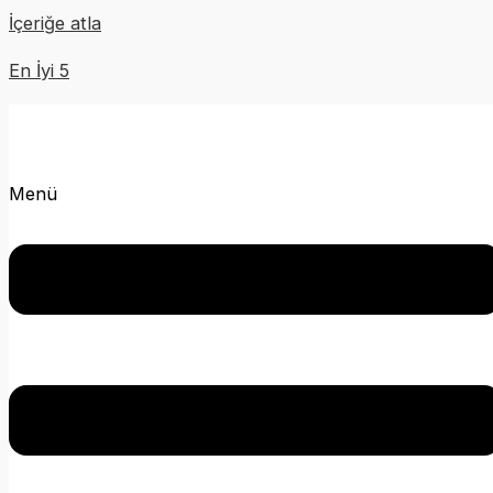
İçeriğe atla
En İyi 5
Menü